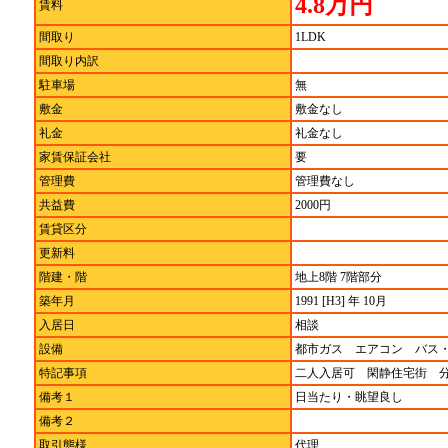
4.8万円
賃料
間取り
1LDK
間取り内訳
駐車場
無
敷金
敷金なし
礼金
礼金なし
家賃保証会社
要
管理費
管理費なし
共益費
2000円
賃貸区分
更新料
階建・階
地上8階 7階部分
築年月
1991 [H3] 年 10月
入居日
相談
設備
都市ガス エアコン バス
特記事項
二人入居可 閑静住宅街 
備考１
日当たり・眺望良し
備考２
取引態様
代理