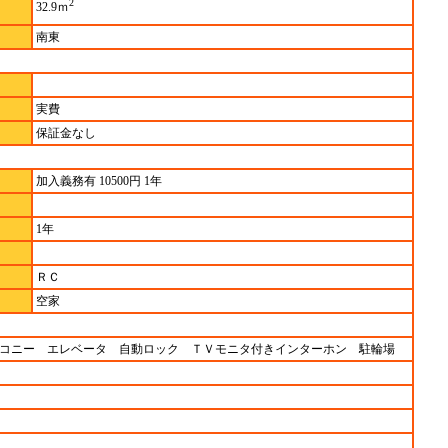
2
32.9ｍ
南東
実費
保証金なし
加入義務有 10500円 1年
1年
ＲＣ
空家
ルコニー エレベータ 自動ロック ＴＶモニタ付きインターホン 駐輪場