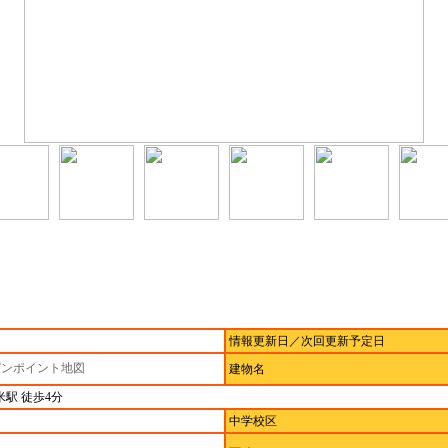
情報更新日／次回更新予定日
ピンポイント地図
建物名
駅 徒歩4分
中学校区