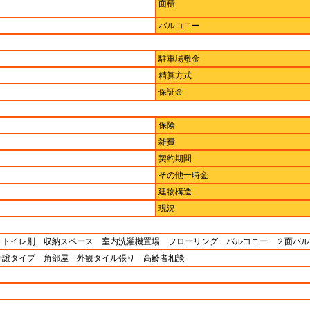
面積
バルコニー
駐車場敷金
精算方式
保証金
保険
雑費
契約期間
その他一時金
建物構造
現況
・トイレ別 収納スペース 室内洗濯機置場 フローリング バルコニー ２面バ
分譲タイプ 角部屋 外観タイル張り 高齢者相談