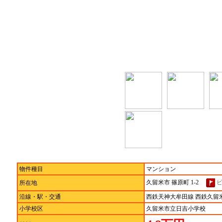
物件種目
マンション
久留米市 篠原町 1-2
所在地
沿線・駅・交通
西鉄天神大牟田線 西鉄久留米
小学校区
久留米市立日吉小学校