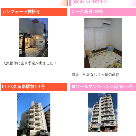
カンフォーラ神松寺
オーク高砂203号
人気物件に空き予定が出ました！
敷金・礼金なし！人気の高砂
FLEX久留米駅前701号
ロワールマンション二日市403号