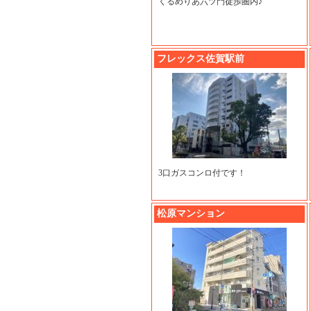
くるめりあ六ツ門徒歩圏内♪
フレックス佐賀駅前
3口ガスコンロ付です！
松原マンション