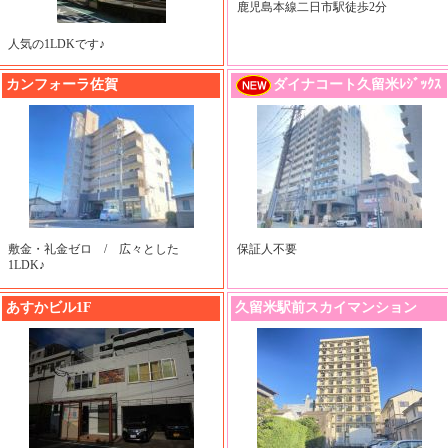
鹿児島本線二日市駅徒歩2分
人気の1LDKです♪
ダイナコート久留米ﾚｼﾞｯｸｽ
カンフォーラ佐賀
敷金・礼金ゼロ / 広々とした
保証人不要
1LDK♪
あすかビル1F
久留米駅前スカイマンション